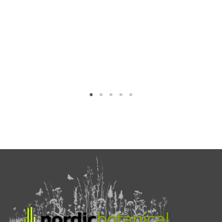
through
56,09 €