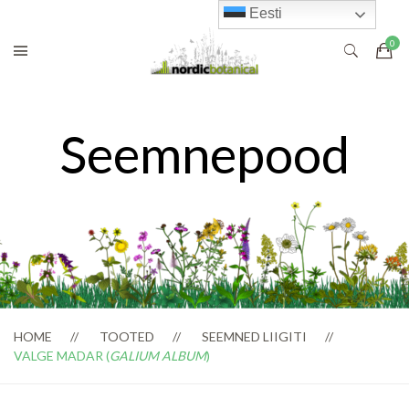
Eesti
Seemnepood
HOME
TOOTED
SEEMNED LIIGITI
VALGE MADAR (
GALIUM ALBUM
)