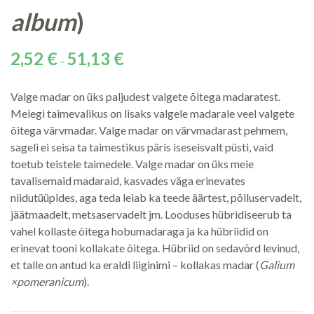
album
)
Price
2,52
€
51,13
€
–
range:
2,52 €
Valge madar on üks paljudest valgete õitega madaratest.
through
Meiegi taimevalikus on lisaks valgele madarale veel valgete
51,13 €
õitega värvmadar. Valge madar on värvmadarast pehmem,
sageli ei seisa ta taimestikus päris iseseisvalt püsti, vaid
toetub teistele taimedele. Valge madar on üks meie
tavalisemaid madaraid, kasvades väga erinevates
niidutüüpides, aga teda leiab ka teede äärtest, põlluservadelt,
jäätmaadelt, metsaservadelt jm. Looduses hübridiseerub ta
vahel kollaste õitega hobumadaraga ja ka hübriidid on
erinevat tooni kollakate õitega. Hübriid on sedavõrd levinud,
et talle on antud ka eraldi liiginimi – kollakas madar (
Galium
×pomeranicum
).