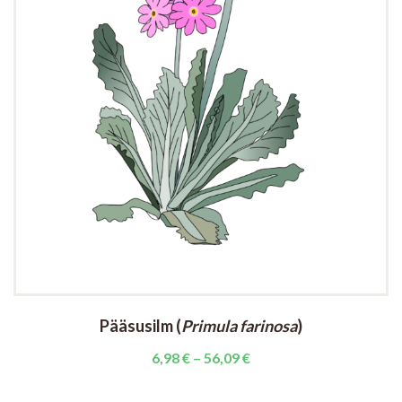
Pääsusilm (
Primula farinosa
)
Price
6,98
€
–
56,09
€
range:
6,98 €