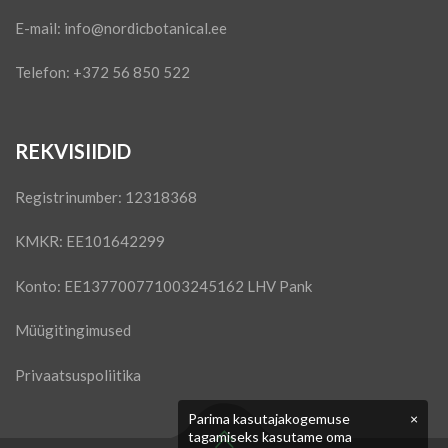
E-mail:
info@nordicbotanical.ee
Telefon: +372 56 850 522
REKVISIIDID
Registrinumber: 12318368
KMKR: EE101642299
Konto: EE137700771003245162 LHV Pank
Müügitingimused
Privaatsuspoliitika
Parima kasutajakogemuse
×
tagamiseks kasutame oma