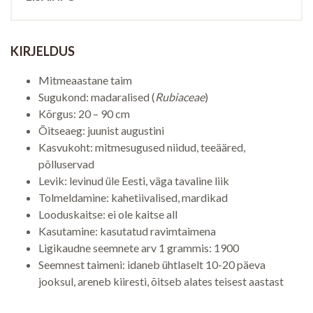
KIRJELDUS
Mitmeaastane taim
Sugukond: madaralised (
Rubiaceae
)
Kõrgus: 20 – 90 cm
Õitseaeg: juunist augustini
Kasvukoht: mitmesugused niidud, teeääred,
põlluservad
Levik: levinud üle Eesti, väga tavaline liik
Tolmeldamine: kahetiivalised, mardikad
Looduskaitse: ei ole kaitse all
Kasutamine: kasutatud ravimtaimena
Ligikaudne seemnete arv 1 grammis: 1900
Seemnest taimeni: idaneb ühtlaselt 10-20 päeva
jooksul, areneb kiiresti, õitseb alates teisest aastast