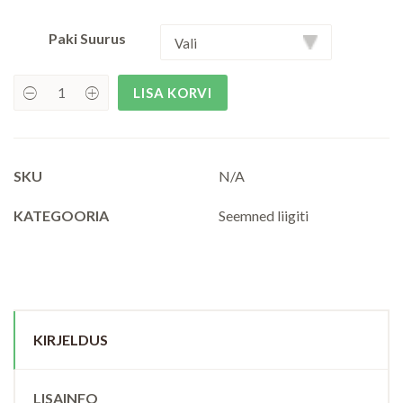
Paki Suurus
LISA KORVI
Valge
madar
(Galium
album)
quantity
SKU
N/A
KATEGOORIA
Seemned liigiti
KIRJELDUS
LISAINFO